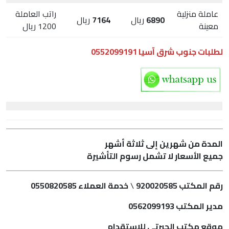
عاملة منزلية
راتب العاملة
6890
ريال
7164
ريال
معينة
1200 ريال
لطلبات جنوب شرق آسيا 0552099191
المدة من شهرين إلى ثلاثة أشهر
جميع الأسعار لا تشمل رسوم التأشيرة
رقم المكتب 920020585
\
خدمة العملاء 0550820585
مدير المكتب 0562099193
موقع مكتب الجبرتي للإستقدام