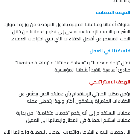
والسلبية.
القيمة المضافة
بقنوات أعمالنا وعلاقاتنا المهنية بالدول المرخصة من وزارة الموارد
البشرية والتنمية الإجتماعية نسعى إلى تطوير خدماتتنا من خلال
البحث المستمر عن أفضل الكفاءات التي تلبي احتياجات العملاء.
فلسفتنا في العمل
تمثل “راحة موظفينا” و “سعادة عملائنا” و “رفاهية مجتمعنا”
مبادئ أساسية لتنفيذ أنشطتنا المؤسسية.
الهدف الاستراتيجي
يؤمن مكتب الجبرتي للإستقدام بأن عملائه الذين يبحثون عن
الكفاءات المتميزة يستحقون أكثر، ولهذا يتخطى عمله
عمليات الاستقدام إلى أنه يقدم “خدمات متكاملة”، من بداية
عمليات استلام العمالة في المطار وايصالها الى العميل
الى خدمات الايواء الشامل والتدريب المجاني للعمالة وايوائها اثناء